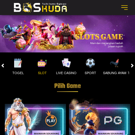
TOGEL
SLOT
LIVE CASINO
SPORT
SABUNG AYAM
TEM
Pilih Game