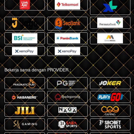
Bekerja sama dengan PROVIDER :