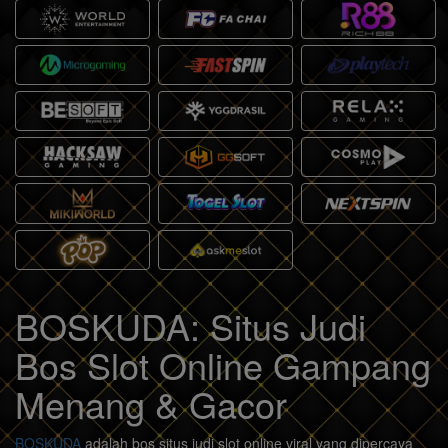
BOSKUDA: Situs Judi
Bos Slot Online Gampang
Menang & Gacor
BOSKUDA
adalah bos situs judi slot online viral yang dipercaya