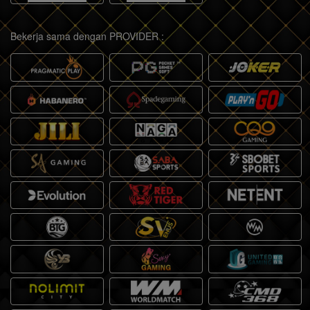
Bekerja sama dengan PROVIDER :