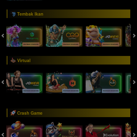
Tembak Ikan
Virtual
Crash Game