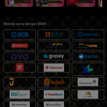
Bekerja sama dengan BANK :